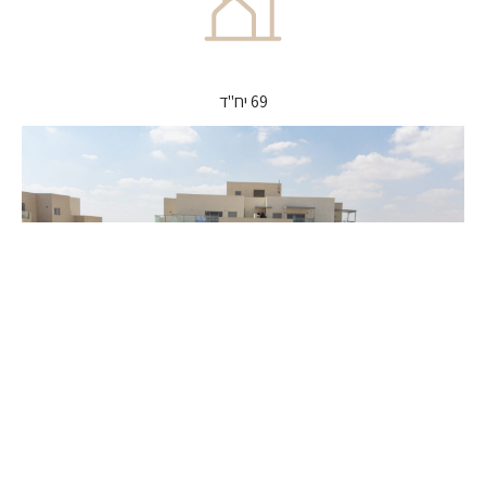
69 יח"ד