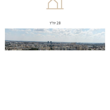
28 יח"ד