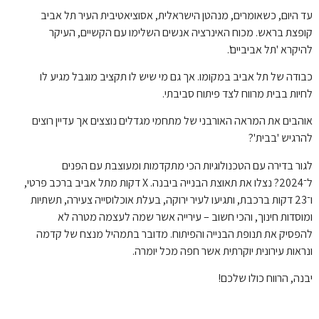
עד היום, כשאומרים, מנהטן הישראלית, אסוציאטיבית העיר תל אביב
קופצת בראש. מכוח האינרציה אנשים השלימו עם הקשיים, העיקר
להיקרא 'תל אביביים'.
כבודה של תל אביב במקומו. אך גם מי שיש לו תקציב מוגבל מגיע לו
לחיות בבית מרווח לצד פיתוח סביבתי.
אוהבים את המראה האורבני של מתחמי מגדלים נוצצים אך עדיין רוצים
להרגיש 'בבית'?
לגור בדירה עם הטכנולוגיות הכי מתקדמות ומעוצבת עם הפנים
ל־2024? נצלו את תאוצת הבנייה ביבנה. X דקות מתל אביב ברכב פרטי,
ו־23 דקות ברכבת, ותגיעו לעיר ירוקה, בעלת אוכלוסייה צעירה, תשתיות
ומוסדות חינוך, והכי חשוב – עירייה אשר שמה לעצמה מטרה לא
להפסיק את תנופת הבנייה והפיתוח. מדובר בתמהיל מנצח של קדמה
ונראות עירונית יוקרתית אשר חפה מכל יומרה.
יבנה, הרווח כולו שלכם!