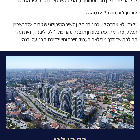
לכל הרוצים נדל"ן חכם ומתוחכם, והוא ממש לא רחוק מהעיר הגדולה.
לונדון לא מחכה? אז מה…
"לונדון לא מחכה לי", כתב חנוך לוין לשיר המיתולוגי של חוה אלברשטיין.
תכלס, מה יש לחפש בלונדון או בכל מטרופולין? לכו ליבנה, וזאת תהיה
תחילתה של דרך מופלאה בעתיד חייכם וחיי ילדיכם. תבנו על יבנה!