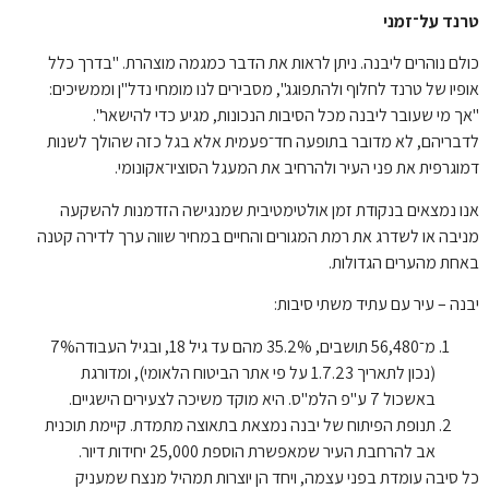
טרנד על־זמני
כולם נוהרים ליבנה. ניתן לראות את הדבר כמגמה מוצהרת. "בדרך כלל
אופיו של טרנד לחלוף ולהתפוגג", מסבירים לנו מומחי נדל"ן וממשיכים:
"אך מי שעובר ליבנה מכל הסיבות הנכונות, מגיע כדי להישאר".
לדבריהם, לא מדובר בתופעה חד־פעמית אלא בגל כזה שהולך לשנות
דמוגרפית את פני העיר ולהרחיב את המעגל הסוציו־אקונומי.
אנו נמצאים בנקודת זמן אולטימטיבית שמנגישה הזדמנות להשקעה
מניבה או לשדרג את רמת המגורים והחיים במחיר שווה ערך לדירה קטנה
באחת מהערים הגדולות.
יבנה – עיר עם עתיד משתי סיבות:
מ־56,480 תושבים, 35.2% מהם עד גיל 18, ובגיל העבודה7%
(נכון לתאריך 1.7.23 על פי אתר הביטוח הלאומי), ומדורגת
באשכול 7 ע"פ הלמ"ס. היא מוקד משיכה לצעירים הישגיים.
תנופת הפיתוח של יבנה נמצאת בתאוצה מתמדת. קיימת תוכנית
אב להרחבת העיר שמאפשרת הוספת 25,000 יחידות דיור.
כל סיבה עומדת בפני עצמה, ויחד הן יוצרות תמהיל מנצח שמעניק