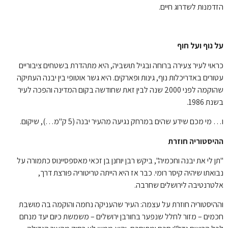
הזדמנות לשדרוג חיים.
על נוף ועל חוף
כראוי לעיר צעירה ברוחה ובגיל תושביה, היא מתהדרת בשטחים ציבוריים
עטורים באדריכלות נוף, גינות ופארקים. היא גשר אוטופי בין יבנה העתיקה
שהוקמה לפני 2000 שנה לבין זאת שחודשה בקום המדינה והפכה לעיר
בשנת 1986.
ו… מי מכם שידע שהים במרחק נגיעה מהעיר יבנה (5 ק"מ…), שיקום.
ההיסטוריה חוזרת
"תן לי את יבנה וחכמיה", ביקש רבן יוחנן בן זכאי מאספסיינוס כתמורה על
נבואתו שיהיה קיסר רומי. כבר אז היא הייתה טריטוריה פורצת דרך,
אלטרנטיבה לירושלים שחרבה.
וההיסטוריה חוזרת על עצמה: העיר שהעניקה נחמה והוקמה בה מושבת
חכמים – מזור לחלל שנפער בחורבן ירושלים – משמשת כיום יעד מנחם