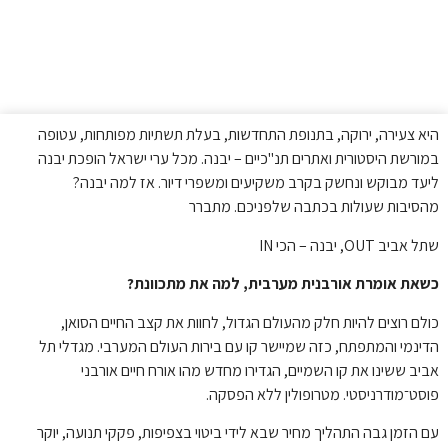
היא צעירה, ירוקה, בתנופת התחדשות, בעלת תשתיות מפותחות, עטופה
במורשת היסטורית ואתרים תנ"כיים – יבנה. מכל ערי ישראל הופכת יבנה
ליעד מבוקש ונחשק בקרב משקיעים ומשפרי דיור. אז למה יבנה?
מהסיבות שעולות בכתבה שלפניכם. מתברר
שתל אביב OUT, יבנה – הכי IN
כשאת אומרת אורבנית מערבית, למה את מתכוונת?
כולם רוצים להיות חלק מהעולם הגדול, לחוות את קצב החיים הסואן,
הדינמי והמתפתח, כזה שמיישר קו עם בירות העולם המערבי. מגדלי תל
אביב ששינו את קו השמיים, הגדירו מחדש מהו אורח חיים אורבני
פוסט־מודרניסטי. מטרופולין ללא הפסקה.
עם הזמן גבה התהליך מחיר שבא לידי ביטוי בצפיפות, פקקי תנועה, יוקר