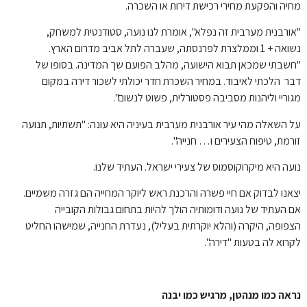
מחיה והפקעת מחירי רכישת דירות או השכרה.
"אורבנית מערבית זה נפלא", אומרת לנו נועה, סטודנטית למשחק,
נשואה + 1 וממלצרת לפרנסתה, שעברה לתל אביב מדרום הארץ.
"חשבתי שמכאן תבוא הישועה, מהלב הפועם שך המדינה. בסופו של
דבר הלכתי לאיבוד. במחיר השכרת חדר יכולתי לשכור דירה במקום
מגוריי וליהנות מסביבה פסטורלית, פשוט לנשום".
על השאלה מהי עיר אורבנית מערבית בעיניה היא עונה: "תשתיות, תנועה
זורמת, טיפוח הצעירים ו… חנייה".
נועה היא מיקרוקוסמוס של צעירי ישראל. העתיד שלנו.
יצאנו לבדוק אם חיי פשרה והרכנת ראש ליוקר המחייה הם גזרה משמיים.
אם העתיד של נועה ודומותיה הולך להיות בתחום גבולות הקובייה
הצפופה, היקרה (והלא יוקרתית בעליל), נעדרת החנייה, שמישהו החליט
לקרוא לה בטעות "דירה".
נראה כמו מנהטן, מרגיש כמו יבנה