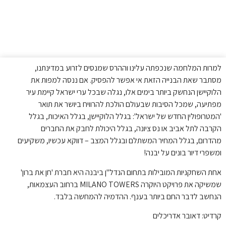
למרות המלחמה שנכפתה עלינו וההרס שמנסים לזרוע במדינתנו,
מסתבר שאת הבנייה הזאת אי אפשר להפסיק. אם ננסה למפות את
הלוקיישן הנחשק ביותר בימים אלו, נגלה שבכל ערי ישראל קיימת עיר
מפתיעה, שמכל הסיבות שבעולם הולכת להרוויח ביושר את תואר
'המטרופולין החדש של ישראל': בגלל הלוקיישן, בגלל האיכות, בגלל
הקרבה לתל אביב או נס ציונה, בגלל היכולת לחבק את החברים
מהדרום, בגלל המחיר המשתלם ובגלל המצב – דווקא עכשיו, משקיעים
ומשפרי דיור בונים על יבנה!
אחת השחקניות המובילות בתחום הנדל"ן ביבנה היא חברת 'חן את ברון'
שמשיקה את פרויקט היוקרה MILANO TOWERS ברחוב העצמאות,
הנחשב לדבר החם ביותר בענף. ההדמיה להמחשה בלבד.
קרדיט: דאובר אדריכלים