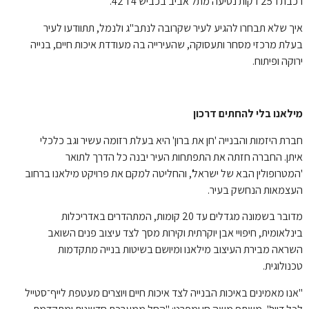
רכבת ו־25 דקות נסיעה מתל אביב בכביש 4 ו־42.
איך שלא תבחרו להגיע לעיר שקרובה לנתב"ג ולנמל, תתוודעו לעיר
בעלת מרכזי מסחר ותעסוקה, שהעירייה בה מעודדת איכות חיים, בנייה
ירוקה ופיתוח.
מילאנו בלי להחתים דרכון
חברת היזמות והבנייה 'חן את ברון' היא בעלת רזומה עשיר וגב כלכלי
איתן. החברה חזתה את התפתחות העיר יבנה כל הדרך לתואר
'המטרופולין הבא של ישראל', והחליטה למקם את פרויקט מילאנו ברחוב
העצמאות הנחשק בעיר.
מדובר בשמונה מגדלים עד 20 קומות, המתהדרים באדריכלות
בינלאומית, חיפויי אבן יוקרתית וקירות מסך לצד עיצוב פנים השואב
השראה מבירת העיצוב מילאנו ומיושם בשיטות בנייה מתקדמות
טכנולוגית.
"אנו מאמינים באיכות הבנייה לצד איכות חיים ויוצרים מעטפת לייף־סטייל