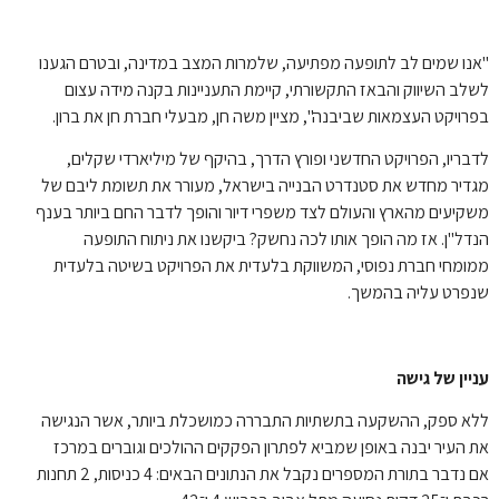
"אנו שמים לב לתופעה מפתיעה, שלמרות המצב במדינה, ובטרם הגענו
לשלב השיווק והבאז התקשורתי, קיימת התעניינות בקנה מידה עצום
בפרויקט העצמאות שביבנה", מציין משה חן, מבעלי חברת חן את ברון.
לדבריו, הפרויקט החדשני ופורץ הדרך, בהיקף של מיליארדי שקלים,
מגדיר מחדש את סטנדרט הבנייה בישראל, מעורר את תשומת ליבם של
משקיעים מהארץ והעולם לצד משפרי דיור והופך לדבר החם ביותר בענף
הנדל"ן. אז מה הופך אותו לכה נחשק? ביקשנו את ניתוח התופעה
ממומחי חברת נפוסי, המשווקת בלעדית את הפרויקט בשיטה בלעדית
שנפרט עליה בהמשך.
עניין של גישה
ללא ספק, ההשקעה בתשתיות התבררה כמושכלת ביותר, אשר הנגישה
את העיר יבנה באופן שמביא לפתרון הפקקים ההולכים וגוברים במרכז
אם נדבר בתורת המספרים נקבל את הנתונים הבאים: 4 כניסות, 2 תחנות