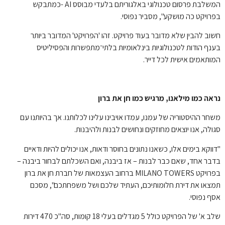
המשלבת פרסום טכנולוגי באלגוריתם בלעדי מבוסס AI -כמתבקש
בפרויקט כה מושקע", מסביר נפוסי.
חשוב להבין שלא מדובר בעוד פרויקט. זהו 'הפרויקט' המדובר ביותר
בענף הודות לטכנולוגיות בינלאומיות בלתי־מתפשרות והפסיליטיס
המותאמים אישית לכל דייר.
נראה כמו מילאנו, מרגיש כמו חן את ברון
משחר ההיסטוריה של עמנו, עמדו אויבינו עלינו לכלותנו. אך בהיותנו עם
סגולה, אנו יוצאים מחוזקים ונחושים לבנות ולהיבנות.
"דווקא בימים אלו, כשאנו נתונים בחוסר ודאות, אנו יכולים להיות ודאיים
בדבר אחד, שאם כבר לבנות – אז ביבנה, ואם השכלתם לבחור ביבנה –
בפרויקט MILANO TOWERS ברחוב העצמאות של חברת חן את ברון
תמצאו את דירת חלומותיכם, העתיד שלכם ושל משפחתכם", מסכם
אסף נפוסי.
שלב א' של הפרויקט כולל 5 מגדלים בעלי 18 קומות, סה"כ 470 דירות