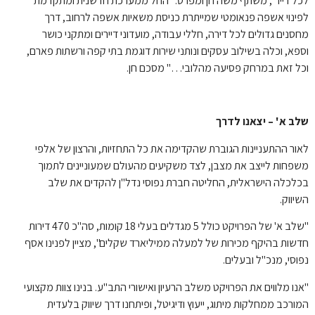
לכל דייר", משתף משה חן ומפרט: "החל ממערכת חדשנית ומתקדמת
לפינוי אשפה פנאומטי שמייתרת כניסת משאיות אשפה לרחוב, דרך
מחסנים גדולים לכל דירה, חללי עבודה, מועדוני דיירים ומתקני כושר
וספא, וכלה בשילוב עסקים ונותני שירות דוגמת בתי קפה ורשתות פארם,
וכל זאת במרחק פסיעה מהלובי…" מסכם חן.
שלב א' – יצאנו לדרך
לאור ההתעניינות הגוברת שהקדימה את כל התחזיות, והרצון של אלפי
משפחות לייצב את מצבן, לצד משקיעים מהעולם שמעוניינים לתמוך
בכלכלה הישראלית, החליטה חברת נפוסי נדל"ן להקדים את שלב
השיווק.
"שלב א' של הפרויקט כולל 5 מגדלים בעלי 18 קומות, סה"כ 470 דירות
חדשות בהיקף מכירות של למעלה ממיליארד שקלים", מציין לפנינו אסף
נפוסי, מנכ"ל ובעלים.
"אנו מלווים את הפרויקט משלב הרעיון ואישורי התב"ע. בנינו צוות מקצועי
המורכב ממחלקות מיתוג, ייעוץ ודיגיטל, ופיתחנו דרך שיווק בלעדית